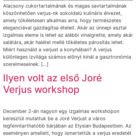
Alacsony cukortartalmának és magas savtartalmának
köszönhetően verjus-nk sokoldalú kulináris élvezet,
amely tökéletesen alkalmas arra, hogy természetes
eleganciával gazdagítsa ételeit. Akár az ünnepi asztal
izgalmas eleme is lehet az alábbi vinaigrette, amely akár
salátára, akár halétel mellé tökéletes párosítás lehet.
Miért használd a verjust a konyhában? A verjus
különleges ízvilága számos előnyt kínál a gasztronómia
szerelmeseinek: […]
Ilyen volt az első Joré
Verjus workshop
December 2-án nagyon egy izgalmas workshopon
keresztül mutattuk be a Joré Verjust a város
legfenntarthatóbb bárjában az Elysian Budapestben. Az
eseményen amellett, hogy ismertettük a verjus eredetét