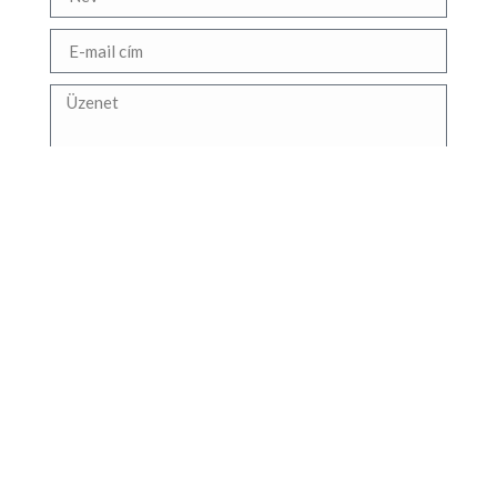
Üzenet elküldése
Tokaj történelmi régiójában gondosan elkészített
Joré Verjus a zöld szőlő tiszta, vibráló esszenciáját
hozza el konyhájába. A minőség hagyománya