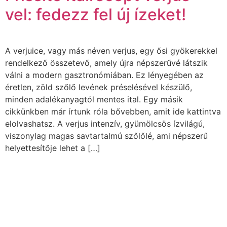
vel: fedezz fel új ízeket!
A verjuice, vagy más néven verjus, egy ősi gyökerekkel
rendelkező összetevő, amely újra népszerűvé látszik
válni a modern gasztronómiában. Ez lényegében az
éretlen, zöld szőlő levének préselésével készülő,
minden adalékanyagtól mentes ital. Egy másik
cikkünkben már írtunk róla bővebben, amit ide kattintva
elolvashatsz. A verjus intenzív, gyümölcsös ízvilágú,
viszonylag magas savtartalmú szőlőlé, ami népszerű
helyettesítője lehet a […]