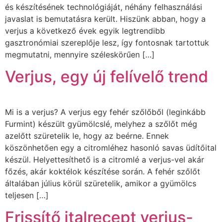
és készítésének technológiáját, néhány felhasználási
javaslat is bemutatásra került. Hiszünk abban, hogy a
verjus a következő évek egyik legtrendibb
gasztronómiai szereplője lesz, így fontosnak tartottuk
megmutatni, mennyire széleskörűen […]
Verjus, egy új felívelő trend
Mi is a verjus? A verjus egy fehér szőlőből (leginkább
Furmint) készült gyümölcslé, melyhez a szőlőt még
azelőtt szüretelik le, hogy az beérne. Ennek
köszönhetően egy a citromléhez hasonló savas üdítőital
készül. Helyettesíthető is a citromlé a verjus-vel akár
főzés, akár koktélok készítése során. A fehér szőlőt
általában július körül szüretelik, amikor a gyümölcs
teljesen […]
Frissítő italrecept verjus-